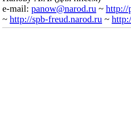
e-mail:
panow@narod.ru
~
http:/
~
http://spb-freud.narod.ru
~
http: