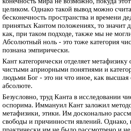
конечность мира не возможно, покуда это
целиком. Однако такой вывод можно счита
бесконечность пространства и времени де
принятых Кантом положениях, то значит 
как, при таком подходе, также мы не могли
Абсолютный ноль - это тоже категория чис
познана эмпирически.
Кант категорически отделяет метафизику о
чистыми априорными понятиями и катего
людьми Бог - это ни что иное, как высшая 
абсолюте.
Безусловно, труд Канта в исследовании чи
оспорима. Иммануил Кант заложил методо
метафизики, этики. Им досконально расс
свободы и причинности явлений. Однако, 
практически им не было рассмотрено и не 