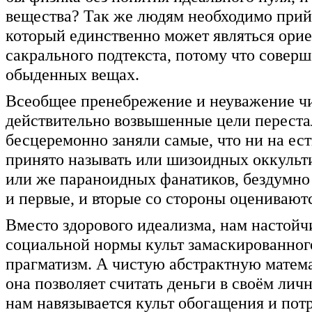
вещества? Так же людям необходимо прий
который единственно может являться орие
сакрального подтекста, потому что соверш
обыденных вещах.
Всеобщее пренебрежение и неуважение чис
действительно возвышенные цели перестал
бесцеремонно заняли самые, что ни на ес
принято называть или шизоидных оккульти
или же параноидных фанатиков, бездумно
и первые, и вторые со стороны оцениваютс
Вместо здорового идеализма, нам настойч
социальной нормы культ замаскированног
прагматизм. А чистую абстрактную матема
она позволяет считать деньги в своём лич
нам навязывается культ обогащения и по