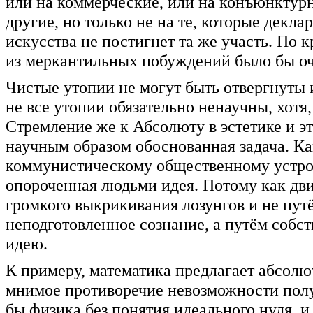
или на коммерческие, или на конъюнктурн
другие, но только не на те, которые декл
искусства не постигнет та же участь. По 
из меркантильных побуждений было бы оч
Чистые утопии не могут быть отвергнуты 
не все утопии обязательно ненаучны, хотя
Стремление же к Абсолюту в эстетике и эти
научным образом обоснованная задача. Ка
коммунистическому общественному устрой
опороченная людьми идея. Потому как дв
громкого выкрикивания лозунгов и не пут
неподготовленное сознание, а путём собс
идею.
К примеру, математика предлагает абсолю
мнимое противоречие невозможности полу
бы физика без понятия идеального нуля, и